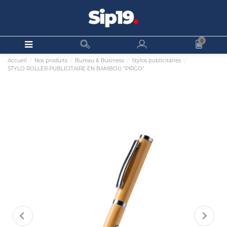
0
Accueil
Nos produits
Bureau & Business
Stylos publicitaires
STYLO ROLLER PUBLICITAIRE EN BAMBOU "PIRGO"