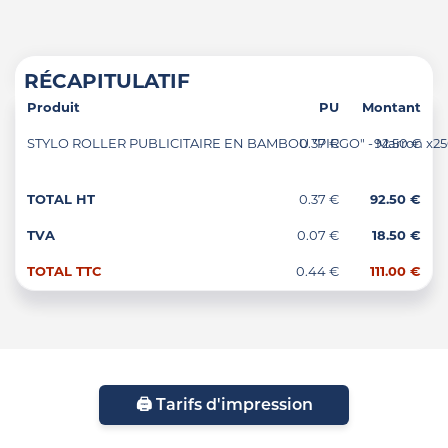
RÉCAPITULATIF
Produit
PU
Montant
STYLO ROLLER PUBLICITAIRE EN BAMBOU "PIRGO" - Marron x2
0.37 €
92.50 €
TOTAL HT
0.37 €
92.50 €
TVA
0.07 €
18.50 €
TOTAL TTC
0.44 €
111.00 €
🖨️ Tarifs d'impression