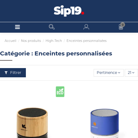
0
Accueil
Nos produits
High-Tech
Enceintes personnalisées
Catégorie : Enceintes personnalisées
Filtrer
Pertinence
21