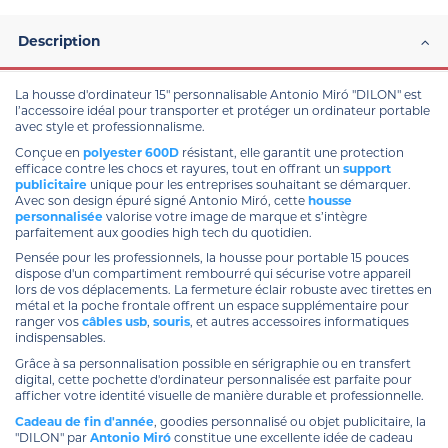
Description
La housse d'ordinateur 15" personnalisable Antonio Miró "DILON" est
l’accessoire idéal pour transporter et protéger un ordinateur portable
avec style et professionnalisme.
Conçue en
polyester 600D
résistant, elle garantit une protection
efficace contre les chocs et rayures, tout en offrant un
support
publicitaire
unique pour les entreprises souhaitant se démarquer.
Avec son design épuré signé Antonio Miró, cette
housse
personnalisée
valorise votre image de marque et s’intègre
parfaitement aux goodies high tech du quotidien.
Pensée pour les professionnels, la housse pour portable 15 pouces
dispose d'un compartiment rembourré qui sécurise votre appareil
lors de vos déplacements. La fermeture éclair robuste avec tirettes en
métal et la poche frontale offrent un espace supplémentaire pour
ranger vos
câbles usb
,
souris
, et autres accessoires informatiques
indispensables.
Grâce à sa personnalisation possible en sérigraphie ou en transfert
digital, cette pochette d'ordinateur personnalisée est parfaite pour
afficher votre identité visuelle de manière durable et professionnelle.
Cadeau de fin d'année
, goodies personnalisé ou objet publicitaire, la
"DILON" par
Antonio Miró
constitue une excellente idée de cadeau