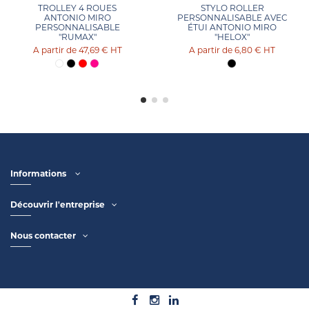
TROLLEY 4 ROUES
STYLO ROLLER
ANTONIO MIRO
PERSONNALISABLE AVEC
PERSONNALISABLE
ÉTUI ANTONIO MIRO
"RUMAX"
"HELOX"
47,69 €
HT
6,80 €
HT
Informations
Découvrir l'entreprise
Nous contacter