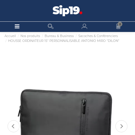
0
Accueil
Nos produits
Bureau & Business
Sacoches & Conférenciers
HOUSSE ORDINATEUR 15" PERSONNALISABLE ANTONIO MIRO "DILON"