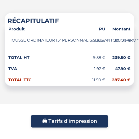
RÉCAPITULATIF
Produit
PU
Montant
HOUSSE ORDINATEUR 15" PERSONNALISABLE ANTONIO MIRO "DI
9.58 €
239.50 €
TOTAL HT
9.58 €
239.50 €
TVA
1.92 €
47.90 €
TOTAL TTC
11.50 €
287.40 €
🖨️ Tarifs d'impression