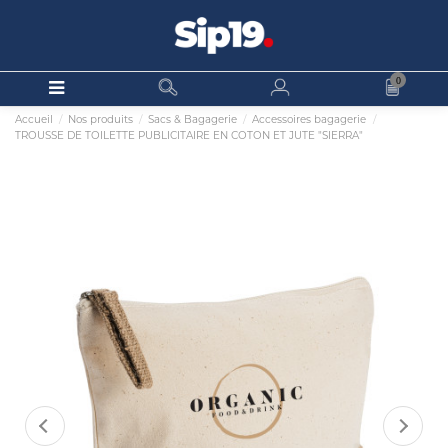
0
Accueil
Nos produits
Sacs & Bagagerie
Accessoires bagagerie
TROUSSE DE TOILETTE PUBLICITAIRE EN COTON ET JUTE "SIERRA"