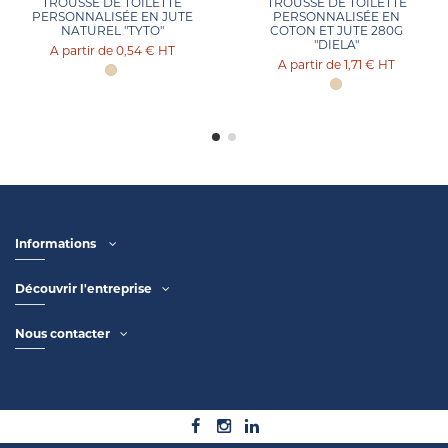
TROUSSE DE TOILETTE
TROUSSE DE TOILETTE
PERSONNALISÉE EN JUTE
PERSONNALISÉE EN
NATUREL "TYTO"
COTON ET JUTE 280G
"DIELA"
0,54 €
HT
1,71 €
HT
Informations
Découvrir l'entreprise
Nous contacter