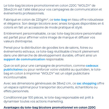
Le tote-bag bicolore promotionnel en coton 220G "WOLDY" de
38x42cm est l’allié idéal pour vos campagnes de communication et
événements professionnels.
Fabriqué en coton de 220g/m², ce
tote-bag
en tissu offre robustesse
et élégance. Son design bicolore avec anses longues disponibles en 6
coloris en fait un accessoire de mode pratique et stylé.
Entièrement personnalisable, ce sac tote-bag bicolore personnalisé
est parfait pour affirmer votre image de marque et diffuser vos
valeurs d'entreprise.
Pensé pour la distribution de goodies lors de salons, foires ou
événements estivaux, ce tote-bag réutilisable s’inscrit pleinement
dans une démarche de développement durable, offrant ainsi un
support de communication
responsable.
Que ce soit pour une campagne de promotion, comme
cadeaux
publicitaires
ou pour renforcer votre visibilité au quotidien, le tote-
bag en coton à imprimer "WOLDY" est un objet publicitaire
incontournable.
Avec ses dimensions généreuses de 38x42 cm, ce
sac shopping
offre
un espace optimal pour transporter documents, échantillons ou
effets personnels.
Conditionné par 100 pièces, le tote-bag responsable est prêt à
dynamiser toutes vos actions marketing.
Avantages du tote-bag bicolore promotionnel en coton 220G