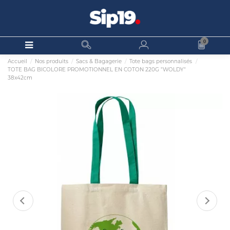
0
Accueil
Nos produits
Sacs & Bagagerie
Tote bags personnalisés
TOTE BAG BICOLORE PROMOTIONNEL EN COTON 220G "WOLDY"
38x42cm