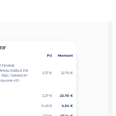
TIF
PU
Montant
RT FEMME
NNALISABLE EN
2.27 €
22.70 €
155G "JAMAICA" -
urquoise x10
2.27 €
22.70 €
0.45 €
4.54 €
2.72 €
27.24 €