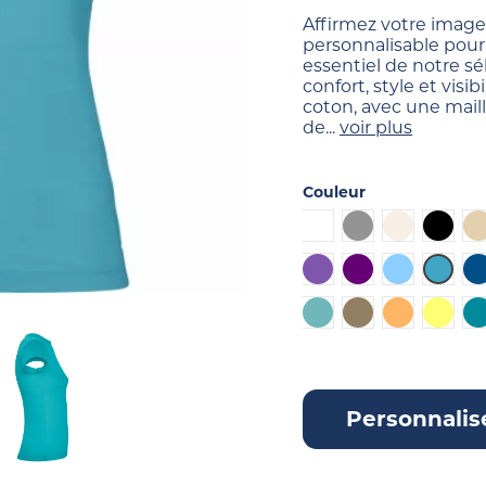
Affirmez votre image
personnalisable pou
essentiel de notre sél
confort, style et visi
coton, avec une maille
de...
voir plus
Couleur
Blanc
Gris
Blanc cassé
Noir
Violet
Violet foncé
Bleu clair
Bleu t
Turquoise pastel
Marron clair
Orange clai
Jaune 
B
Personnalis