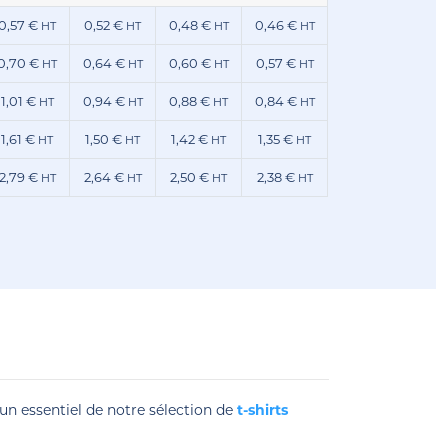
0,57 €
0,52 €
0,48 €
0,46 €
HT
HT
HT
HT
0,70 €
0,64 €
0,60 €
0,57 €
HT
HT
HT
HT
1,01 €
0,94 €
0,88 €
0,84 €
HT
HT
HT
HT
1,61 €
1,50 €
1,42 €
1,35 €
HT
HT
HT
HT
2,79 €
2,64 €
2,50 €
2,38 €
HT
HT
HT
HT
n essentiel de notre sélection de
t-shirts