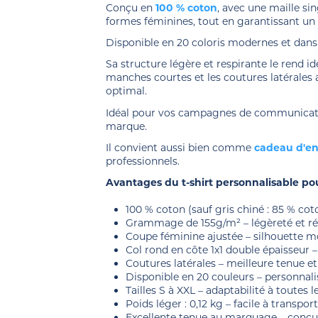
Conçu en
100 % coton
, avec une maille si
formes féminines, tout en garantissant un e
Disponible en 20 coloris modernes et dans l
Sa structure légère et respirante le rend id
manches courtes et les coutures latérales 
optimal.
Idéal pour vos campagnes de communication
marque.
Il convient aussi bien comme
cadeau d'en
professionnels.
Avantages du t-shirt personnalisable p
100 % coton (sauf gris chiné : 85 % cot
Grammage de 155g/m² – légèreté et ré
Coupe féminine ajustée – silhouette m
Col rond en côte 1x1 double épaisseur –
Coutures latérales – meilleure tenue et
Disponible en 20 couleurs – personnal
Tailles S à XXL – adaptabilité à toutes
Poids léger : 0,12 kg – facile à transpor
Excellente tenue au marquage – conçu