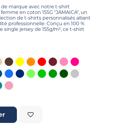
 de marque avec notre t-shirt
r femme en coton 155G "JAMAICA", un
ection de t-shirts personnalisés alliant
bilité professionnelle. Conçu en 100 %
 single jersey de 155g/m², ce t-shirt
Beige
Marron
Jaune
Orange
Rouge
Bordeaux
Rose
Fuchsia
urquoise
Bleu denim
Bleu
Bleu foncé
Vert lime
Vert clair
Vert
Vert foncé
Gris chiné
r
clair
leu canard
Rose foncé
er