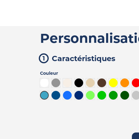
Personnalisat
Caractéristiques
Couleur
Blanc
Gris
Blanc cassé
Noir
Beige
Marron
Jaune
Orang
R
Bleu turquoise
Bleu denim
Bleu
Bleu foncé
Vert lime
Vert clair
Vert
Vert f
G