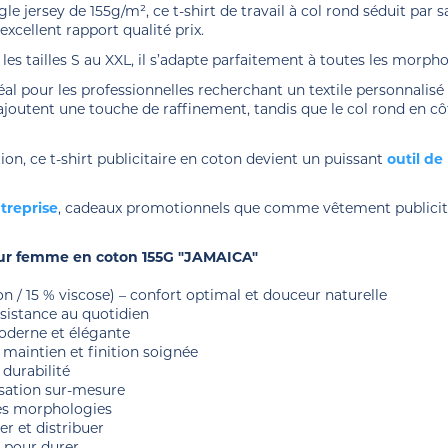
ngle jersey de 155g/m², ce t-shirt de travail à col rond séduit p
xcellent rapport qualité prix.
es tailles S au XXL, il s’adapte parfaitement à toutes les morpho
éal pour les professionnelles recherchant un textile personnalisé 
ajoutent une touche de raffinement, tandis que le col rond en cô
, ce t-shirt publicitaire en coton devient un puissant
outil d
treprise
, cadeaux promotionnels que comme vêtement publicita
our femme en coton 155G "JAMAICA"
on / 15 % viscose) – confort optimal et douceur naturelle
sistance au quotidien
oderne et élégante
 maintien et finition soignée
 durabilité
isation sur-mesure
 les morphologies
ter et distribuer
 pour durer