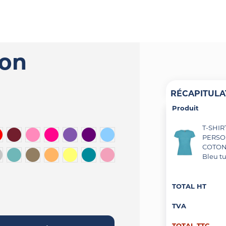
ion
RÉCAPITULA
Produit
T-SHI
e
ouge
Bordeaux
Rose
Fuchsia
Violet
Violet foncé
Bleu clair
PERSO
COTON 
oncé
ris chiné
Turquoise pastel
Marron clair
Orange clair
Jaune clair
Bleu canard
Rose foncé
Bleu t
TOTAL HT
TVA
TOTAL TTC