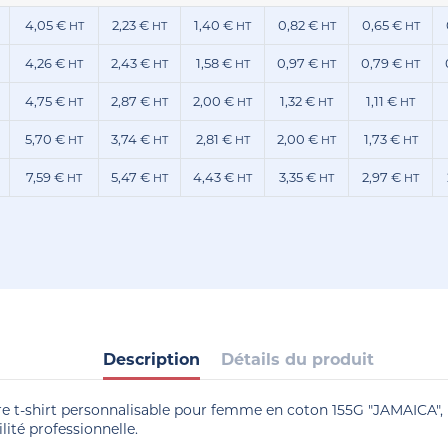
4,05 €
2,23 €
1,40 €
0,82 €
0,65 €
HT
HT
HT
HT
HT
4,26 €
2,43 €
1,58 €
0,97 €
0,79 €
HT
HT
HT
HT
HT
4,75 €
2,87 €
2,00 €
1,32 €
1,11 €
HT
HT
HT
HT
HT
5,70 €
3,74 €
2,81 €
2,00 €
1,73 €
HT
HT
HT
HT
HT
7,59 €
5,47 €
4,43 €
3,35 €
2,97 €
HT
HT
HT
HT
HT
Description
Détails du produit
 t-shirt personnalisable pour femme en coton 155G "JAMAICA", u
ilité professionnelle.