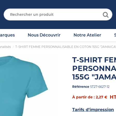
arques
Nous Découvrir
Notre Atelier
nnalisés
T-SHIRT FEMME PERSONNALISABLE EN COTON 155G "JAMAICA
T-SHIRT F
PERSONNA
155G "JAMA
Référence
ST27-6627-12
H
À partir de : 2,27 €
Tarifs d'impression