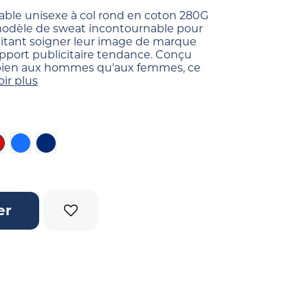
able unisexe à col rond en coton 280G
odèle de sweat incontournable pour
aitant soigner leur image de marque
upport publicitaire tendance. Conçu
 bien aux hommes qu'aux femmes, ce
oir plus
Rouge
Bleu
Bleu foncé
er