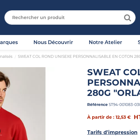
arques
Nous Découvrir
Notre Atelier
nalisés
SWEAT COL ROND UNISEXE PERSONNALISABLE EN COTON 28
SWEAT COL
PERSONNA
280G "ORL
Référence
ST94-001083-03
H
À partir de : 12,53 €
Tarifs d'impression