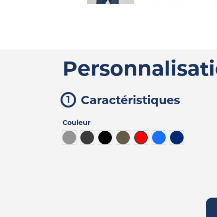
Personnalisat
Caractéristiques
Couleur
Gris
Gris foncé
Noir
Army
Rouge
Bleu
Bleu foncé