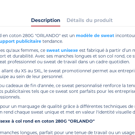
Description
Détails du produit
ond en coton 280G "ORLANDO" est un
modèle de sweat
incontour
upport publicitaire
tendance.
mes qu'aux femmes, ce
sweat unisexe
est fabriqué à partir d’u
fort et durabilité. Avec ses manches longues et son col rond, ce s
weat professionnel ou sweat de travail dans un cadre quotidien.
es allant du XS au 5XL, le sweat promotionnel permet aux entrepri
quipe au sein de leur personnel.
ou cadeaux de fin d'année, ce sweat personnalisé renforce la tenu
nts publicitaires tels que ce sweat sont parfaits pour les entre
ssionnels.
 pour un marquage de qualité grâce à différentes techniques de
on rend chaque sweat unique et met en valeur l'identité visuelle d
isexe à col rond en coton 280G "ORLANDO"
 manches longues, parfait pour une tenue de travail ou un usage