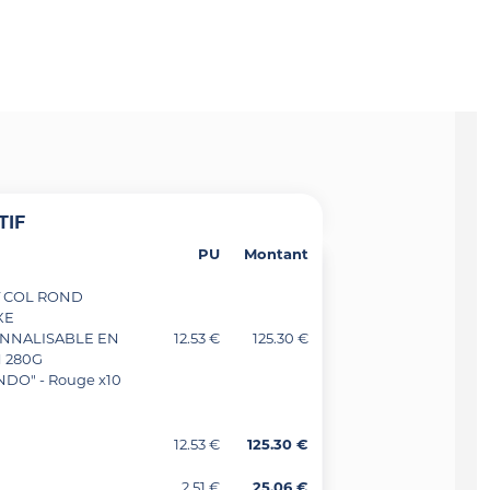
TIF
PU
Montant
 COL ROND
XE
NNALISABLE EN
12.53 €
125.30 €
 280G
DO" - Rouge x10
12.53 €
125.30 €
2.51 €
25.06 €