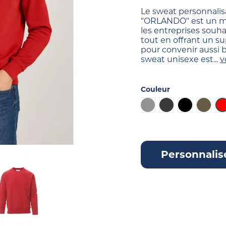
Le sweat personnalis
"ORLANDO" est un m
les entreprises souh
tout en offrant un s
pour convenir aussi
sweat unisexe est...
v
Couleur
Gris
Gris foncé
Noir
Army
Personnalis