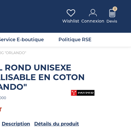
0
Wishlist
Connexion
Service E-boutique
Politique RSE
0G "ORLANDO"
 ROND UNISEXE
LISABLE EN COTON
ANDO"
000
T
Description
Détails du produit