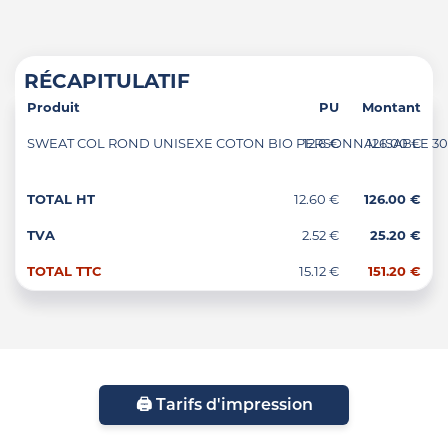
RÉCAPITULATIF
Produit
PU
Montant
SWEAT COL ROND UNISEXE COTON BIO PERSONNALISABLE 300G 
12.6 €
126.00 €
TOTAL HT
12.60 €
126.00 €
TVA
2.52 €
25.20 €
TOTAL TTC
15.12 €
151.20 €
🖨️ Tarifs d'impression