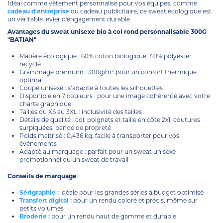
Idéal comme vêtement personnalisé pour vos équipes, comme
cadeau d'entreprise
ou cadeau publicitaire, ce sweat écologique est
un véritable levier d'engagement durable.
Avantages du sweat unisexe bio à col rond personnalisable 300G
"BATIAN"
Matière écologique : 60% coton biologique, 40% polyester
recyclé
Grammage premium : 300g/m² pour un confort thermique
optimal
Coupe unisexe : s’adapte à toutes les silhouettes
Disponible en 7 couleurs : pour une image cohérente avec votre
charte graphique
Tailles du XS au 3XL : inclusivité des tailles
Détails de qualité : col, poignets et taille en côte 2x1, coutures
surpiquées, bande de propreté
Poids maîtrisé : 0,436 kg, facile à transporter pour vos
événements
Adapté au marquage : parfait pour un sweat unisexe
promotionnel ou un sweat de travail
Conseils de marquage
Sérigraphie :
idéale pour les grandes séries à budget optimisé
Transfert digital :
pour un rendu coloré et précis, même sur
petits volumes
Broderie :
pour un rendu haut de gamme et durable