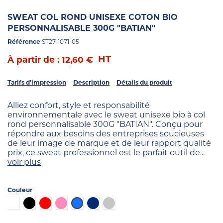
SWEAT COL ROND UNISEXE COTON BIO
PERSONNALISABLE 300G "BATIAN"
Référence
ST27-1071-05
HT
À partir de : 12,60 €
Tarifs d'impression
Description
Détails du produit
Alliez confort, style et responsabilité
environnementale avec le sweat unisexe bio à col
rond personnalisable 300G "BATIAN". Conçu pour
répondre aux besoins des entreprises soucieuses
de leur image de marque et de leur rapport qualité
prix, ce sweat professionnel est le parfait outil de...
voir plus
Couleur
Blanc
Noir
Rouge
Rose
Bleu
Bleu foncé
Gris chiné