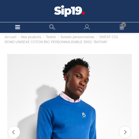
0
Accueil
Nos produits
Textile
Sweats personnalisés
SWEAT COL
ROND UNISEXE COTON BIO PERSONNALISABLE 300G "BATIAN"