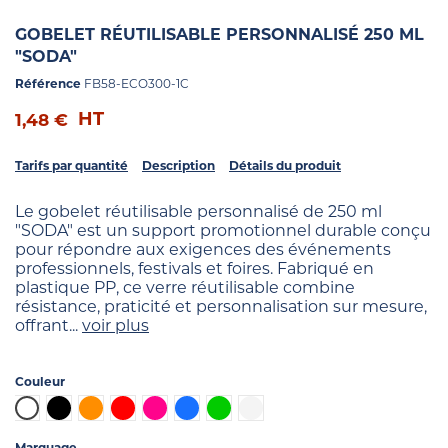
GOBELET RÉUTILISABLE PERSONNALISÉ 250 ML
"SODA"
Référence
FB58-ECO300-1C
HT
1,48 €
Tarifs par quantité
Description
Détails du produit
Le gobelet réutilisable personnalisé de 250 ml
"SODA" est un support promotionnel durable conçu
pour répondre aux exigences des événements
professionnels, festivals et foires. Fabriqué en
plastique PP, ce verre réutilisable combine
résistance, praticité et personnalisation sur mesure,
offrant...
voir plus
Couleur
Blanc
Noir
Orange
Rouge
Fuchsia
Bleu
Vert clair
Transparent
Marquage