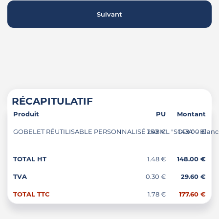
Suivant
RÉCAPITULATIF
Produit
PU
Montant
GOBELET RÉUTILISABLE PERSONNALISÉ 250 ML "SODA" - Blanc
1.48 €
148.00 €
TOTAL HT
1.48 €
148.00 €
TVA
0.30 €
29.60 €
TOTAL TTC
1.78 €
177.60 €