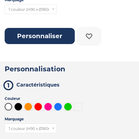
Personnaliser
Personnalisation
Caractéristiques
Couleur
Blanc
Noir
Orange
Rouge
Fuchsia
Bleu
Vert clair
Transparent
Marquage