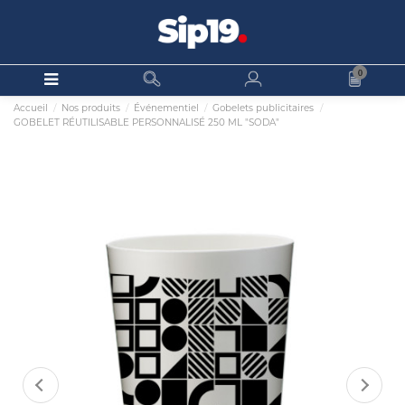
0
Accueil
Nos produits
Événementiel
Gobelets publicitaires
GOBELET RÉUTILISABLE PERSONNALISÉ 250 ML "SODA"