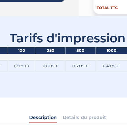
TOTAL TTC
Tarifs d'impression
100
250
500
1000
1,37 €
0,81 €
0,58 €
0,49 €
T
HT
HT
HT
HT
Description
Détails du produit