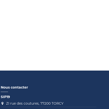
Nous contacter
SIP19
ZI rue des coutures, 77200 TORCY