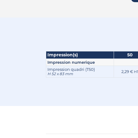
Impression(s)
50
Impression numerique
Impression quadri (T50)
2,29 €
H
H 52 x 83 mm