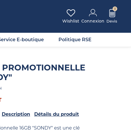
0
Wishlist
Connexion
Service E-boutique
Politique RSE
B PROMOTIONNELLE
DY"
N
T
Description
Détails du produit
ionnelle 16GB "SONDY" est une clé