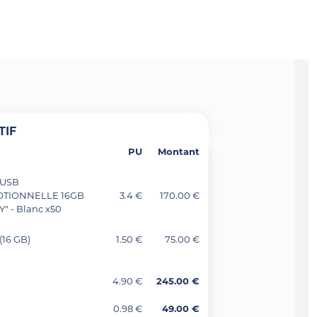
TIF
PU
Montant
 USB
TIONNELLE 16GB
3.4 €
170.00 €
" - Blanc x50
16 GB)
1.50 €
75.00 €
4.90 €
245.00 €
0.98 €
49.00 €