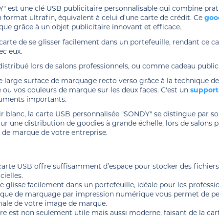
est une clé USB publicitaire personnalisable qui combine prati
 format ultrafin, équivalent à celui d’une carte de crédit. Ce
goo
e grâce à un objet publicitaire innovant et efficace.
arte de se glisser facilement dans un portefeuille, rendant ce ca
vec eux.
distribué lors de salons professionnels, ou comme cadeau publi
e large surface de marquage recto verso grâce à la technique d
 ou vos couleurs de marque sur les deux faces. C'est un
support 
ocuments importants.
ir blanc, la carte USB personnalisée "SONDY" se distingue par so
our une distribution de goodies à grande échelle, lors de salon
 de marque de votre entreprise.
carte USB offre suffisamment d’espace pour stocker des fichier
cielles.
 se glisse facilement dans un portefeuille, idéale pour les profes
nique de marquage par impression numérique vous permet de perso
imale de votre image de marque.
aire est non seulement utile mais aussi moderne, faisant de la 