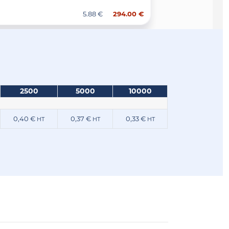
5.88 €
294.00 €
2500
5000
10000
0,40 €
0,37 €
0,33 €
HT
HT
HT