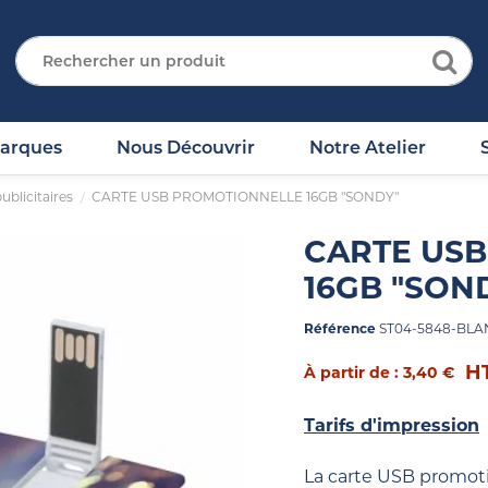
arques
Nous Découvrir
Notre Atelier
ublicitaires
CARTE USB PROMOTIONNELLE 16GB "SONDY"
CARTE US
16GB "SON
Référence
ST04-5848-BLA
H
À partir de : 3,40 €
Tarifs d'impression
La carte USB promot