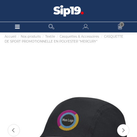
0
Accueil
Nos produits
Textile
Casquettes & Accessoires
CASQUETTE
DE SPORT PROMOTIONNELLE EN POLYESTER "MERCURY"