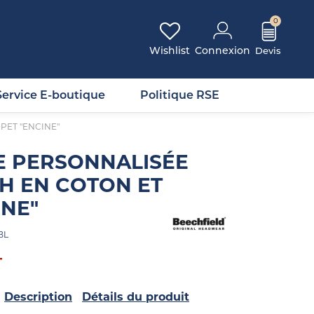
0
Wishlist
Connexion
Service E-boutique
Politique RSE
PET "ENCINE"
E PERSONNALISÉE
H EN COTON ET
INE"
BL
T
Description
Détails du produit