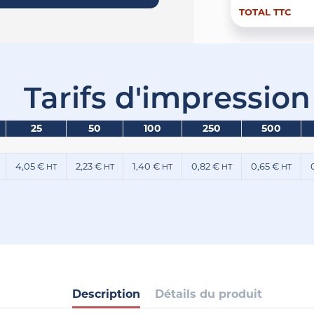
TOTAL TTC
Tarifs d'impression
25
50
100
250
500
4,05 €
2,23 €
1,40 €
0,82 €
0,65 €
HT
HT
HT
HT
HT
Description
Détails du produit