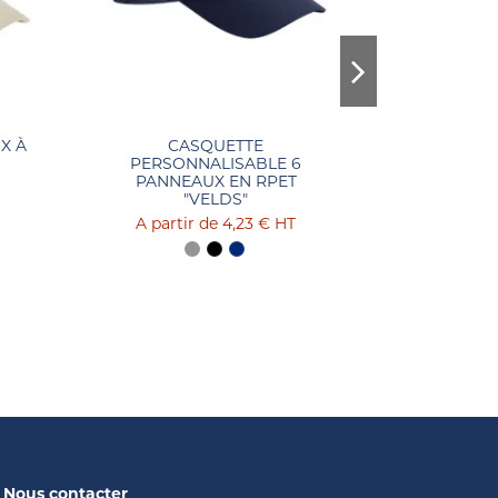
X À
CASQUETTE
CA
PERSONNALISABLE 6
PERSON
PANNEAUX EN RPET
POLYESTER
"VELDS"
4,23 €
HT
Nous contacter