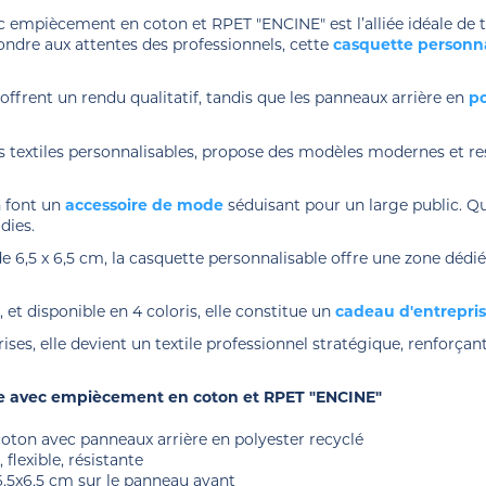
ec empiècement en coton et RPET "ENCINE" est l’alliée idéale d
ondre aux attentes des professionnels, cette
casquette personn
offrent un rendu qualitatif, tandis que les panneaux arrière en
po
s textiles personnalisables, propose des modèles modernes et r
n font un
accessoire de mode
séduisant pour un large public. Qu
odies.
,5 x 6,5 cm, la casquette personnalisable offre une zone dédiée
 et disponible en 4 coloris, elle constitue un
cadeau d'entrepri
ises, elle devient un textile professionnel stratégique, renfor
ée avec empiècement en coton et RPET "ENCINE"
coton avec panneaux arrière en polyester recyclé
 flexible, résistante
,5x6,5 cm sur le panneau avant