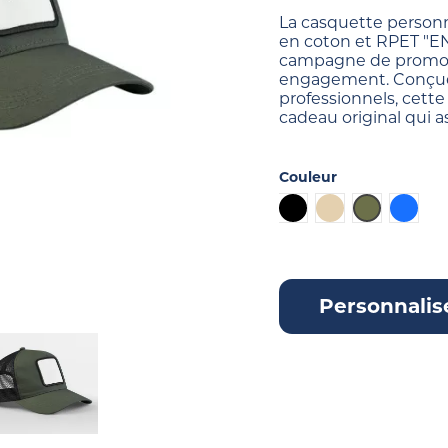
La casquette person
en coton et RPET "ENC
campagne de promotio
engagement. Conçue
professionnels, cett
cadeau original qui as
Couleur
Noir
Beige
Kaki
Bleu
Personnalis