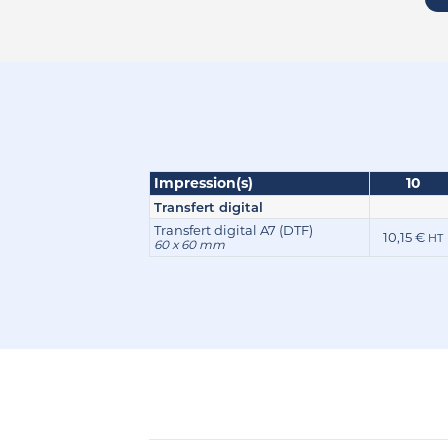
Impression(s)
10
Transfert digital
Transfert digital A7 (DTF)
10,15 €
HT
60 x 60 mm