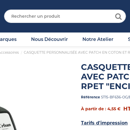
arques
Nous Découvrir
Notre Atelier
Accessoires
CASQUETTE PERSONNALISÉE AVEC PATCH EN COTON ET R
CASQUETT
AVEC PATC
RPET "ENC
Référence
ST15-BF636-OG/
H
À partir de : 4,55 €
Tarifs d'impression