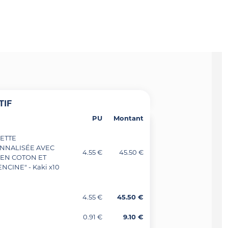
TIF
PU
Montant
ETTE
NNALISÉE AVEC
4.55 €
45.50 €
 EN COTON ET
ENCINE" - Kaki x10
4.55 €
45.50 €
0.91 €
9.10 €