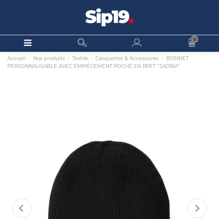
0
Accueil
Nos produits
Textile
Casquettes & Accessoires
BONNET
PERSONNALISABLE AVEC EMPIÈCEMENT POCHE EN RPET "SADRIA"