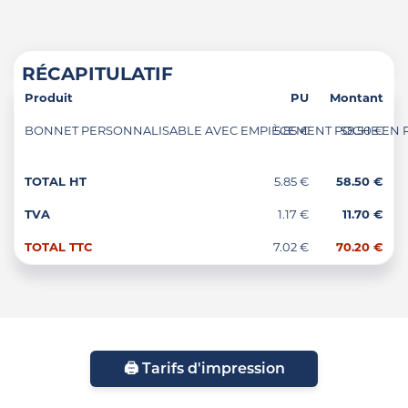
RÉCAPITULATIF
Produit
PU
Montant
BONNET PERSONNALISABLE AVEC EMPIÈCEMENT POCHE EN RPET
5.85 €
58.50 €
TOTAL HT
5.85 €
58.50 €
TVA
1.17 €
11.70 €
TOTAL TTC
7.02 €
70.20 €
🖨️ Tarifs d'impression