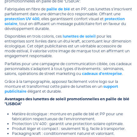
promotionnelles en paille de blé "LISBOA".
Fabriquées en fibre de
paille de blé
et en PP, ces lunettes s’inscrivent
parfaitement dans une démarche éco responsable. Offrant une
protection UV 400
, elles garantissent confort visuel et
protection
solaire
, tout en diffusant un message publicitaire fort en faveur du
développement durable.
Disponibles en trois coloris, ces
lunettes de soleil
pour les
entreprises sont livrées dans un étui kraft, accentuant leur dimension
écologique. Cet objet publicitaires est un véritable accessoire de
mode estival, il valorise votre image de marque tout en affirmant un
engagement responsable.
Parfaites pour une campagne de communication ciblée, ces cadeaux
personnalisés s’adaptent à tous types d’événements : séminaires,
salons, opérations de street marketing ou
cadeaux d'entreprise
.
Grâce à la tampographie, apposez facilement votre logo sur la
monture et transformez cette paire de lunettes en un
support
publicitaire
élégant et durable.
Avantages des lunettes de soleil promotionnelles en paille de blé
"LISBOA"
Matière écologique : monture en paille de blé et PP pour une
fabrication respectueuse de l’environnement.
Protection UV 400 : garantit une protection solaire optimale.
Produit léger et compact : seulement 16 g, facile à transporter.
Packaging kraft : conditionnement naturel et valorisant.