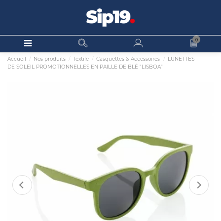
0
Accueil
Nos produits
Textile
Casquettes & Accessoires
LUNETTES
DE SOLEIL PROMOTIONNELLES EN PAILLE DE BLÉ "LISBOA"