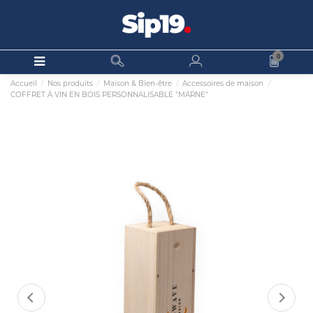
0
Accueil
Nos produits
Maison & Bien-être
Accessoires de maison
COFFRET À VIN EN BOIS PERSONNALISABLE "MARNE"