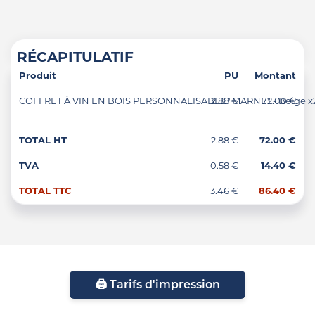
RÉCAPITULATIF
Produit
PU
Montant
COFFRET À VIN EN BOIS PERSONNALISABLE "MARNE" - Beige x
2.88 €
72.00 €
TOTAL HT
2.88 €
72.00 €
TVA
0.58 €
14.40 €
TOTAL TTC
3.46 €
86.40 €
🖨️ Tarifs d'impression