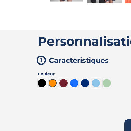
Personnalisat
Caractéristiques
Couleur
Noir
Orange
Bordeaux
Bleu
Bleu foncé
Bleu gris
Vert pastel