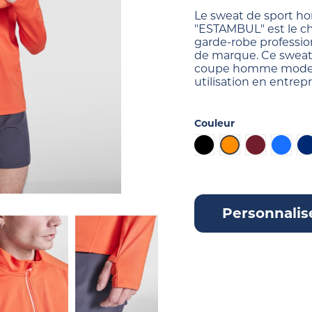
Le sweat de sport h
"ESTAMBUL" est le ch
garde-robe professio
de marque. Ce sweat
coupe homme moderne
utilisation en entrepr
Couleur
Noir
Orange
Bordeaux
Bleu
B
Personnalis