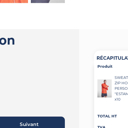
ion
RÉCAPITULA
Produit
SWEAT 
ZIP H
PERSO
"ESTAM
x10
TOTAL HT
Suivant
TVA