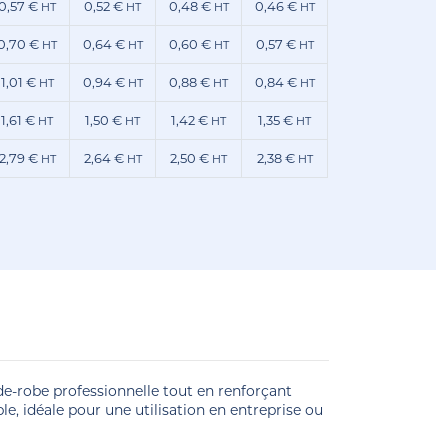
0,57 €
0,52 €
0,48 €
0,46 €
HT
HT
HT
HT
0,70 €
0,64 €
0,60 €
0,57 €
HT
HT
HT
HT
1,01 €
0,94 €
0,88 €
0,84 €
HT
HT
HT
HT
1,61 €
1,50 €
1,42 €
1,35 €
HT
HT
HT
HT
2,79 €
2,64 €
2,50 €
2,38 €
HT
HT
HT
HT
e-robe professionnelle tout en renforçant
 idéale pour une utilisation en entreprise ou