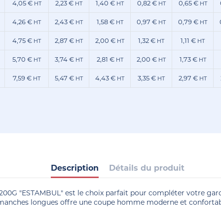
4,05 €
2,23 €
1,40 €
0,82 €
0,65 €
HT
HT
HT
HT
HT
4,26 €
2,43 €
1,58 €
0,97 €
0,79 €
HT
HT
HT
HT
HT
4,75 €
2,87 €
2,00 €
1,32 €
1,11 €
HT
HT
HT
HT
HT
5,70 €
3,74 €
2,81 €
2,00 €
1,73 €
HT
HT
HT
HT
HT
7,59 €
5,47 €
4,43 €
3,35 €
2,97 €
HT
HT
HT
HT
HT
Description
Détails du produit
00G "ESTAMBUL" est le choix parfait pour compléter votre gard
manches longues offre une coupe homme moderne et confortable,