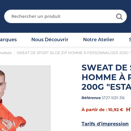
arques
Nous Découvrir
Notre Atelier
nalisés
SWEAT DE SPORT 1/4 DE ZIP HOMME À PERSONNALISER 200G 
SWEAT DE S
HOMME À 
200G "EST
Référence
ST27-1031-316
H
À partir de : 10,92 €
Tarifs d'impression