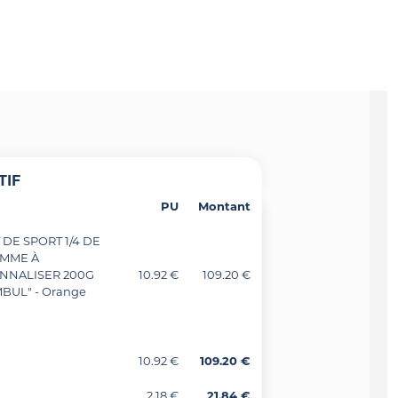
TIF
PU
Montant
DE SPORT 1/4 DE
OMME À
NNALISER 200G
10.92 €
109.20 €
BUL" - Orange
10.92 €
109.20 €
2.18 €
21.84 €