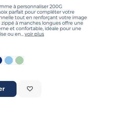
omme à personnaliser 200G
oix parfait pour compléter votre
nnelle tout en renforçant votre image
 zippé à manches longues offre une
 et confortable, idéale pour une
ise ou en...
voir plus
leu foncé
Bleu gris
Vert pastel
er