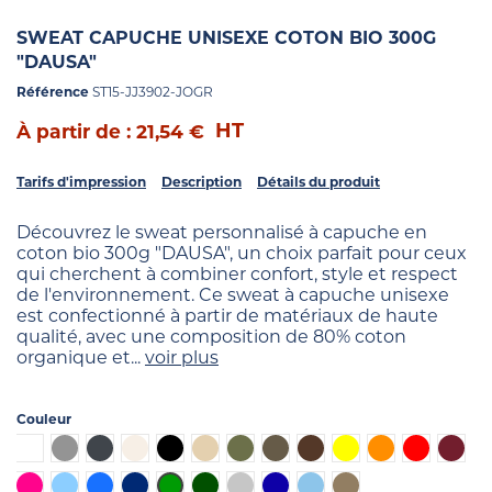
SWEAT CAPUCHE UNISEXE COTON BIO 300G
"DAUSA"
Référence
ST15-JJ3902-JOGR
HT
À partir de : 21,54 €
Tarifs d'impression
Description
Détails du produit
Découvrez le sweat personnalisé à capuche en
coton bio 300g "DAUSA", un choix parfait pour ceux
qui cherchent à combiner confort, style et respect
de l'environnement. Ce sweat à capuche unisexe
est confectionné à partir de matériaux de haute
qualité, avec une composition de 80% coton
organique et...
voir plus
Couleur
Blanc
Gris
Ébène
Blanc cassé
Noir
Beige
Kaki
Army
Marron
Jaune
Orange
Rouge
Borde
Fuchsia
Bleu clair
Bleu
Bleu foncé
Vert
Vert foncé
Gris chiné
Bleu indigo
Bleu gris
Marron clair