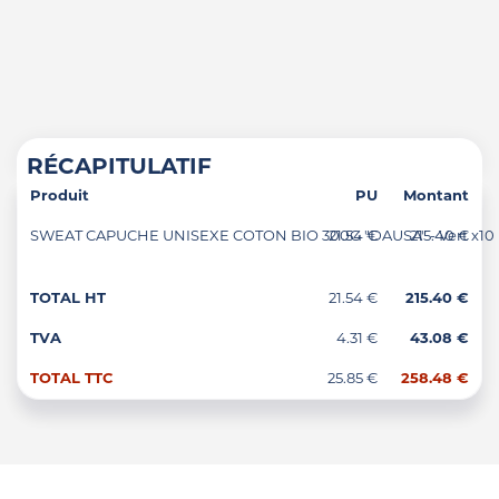
RÉCAPITULATIF
Produit
PU
Montant
SWEAT CAPUCHE UNISEXE COTON BIO 300G "DAUSA" - Vert x10
21.54 €
215.40 €
TOTAL HT
21.54 €
215.40 €
TVA
4.31 €
43.08 €
TOTAL TTC
25.85 €
258.48 €