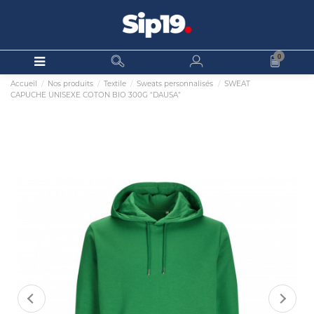
0
Accueil
Nos produits
Textile
Sweats personnalisés
SWEAT
CAPUCHE UNISEXE COTON BIO 300G "DAUSA"