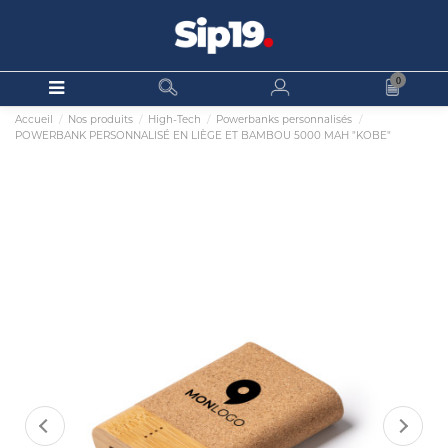
0
Accueil
Nos produits
High-Tech
Powerbanks personnalisés
POWERBANK PERSONNALISÉ EN LIÈGE ET BAMBOU 5000 MAH "KOBE"