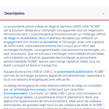
Description
Le powerbank personnalisé en liège et bambou 5000 mAh "KOBE"
est la solution idéale pour recharger vos appareils tout en respectant
l'environnement. Ce powerbank promotionnel est un mélange raffiné
de
liège
et de
bambou
, deux matériaux durables qui reflètent un
engagement fort envers la
durabilité
et l'écologie. Avec une capacité
de 5000 mAh, cette batterie externe est conçue pour offrir des
recharges multiples, vous garantissant une autonomie prolongée, où
que vous soyez. Que ce soit pour recharger votre téléphone portable,
votre tablette ou d'autres appareils électroniques, le powerbank
personnalisable "KOBE" assure une charge rapide et fiable, tout en
étant compact et facile à transporter.
Équipé d'une sortie USB et USB-C, le
powerbank publicitaire
"KOBE"
permet de recharger plusieurs appareils simultanément, répondant à
tous vos besoins énergétiques avec efficacité.
Le design écologique de cette batterie externe en liège se complète
par un emballage
éco-conçu
, renforçant son caractère
écoresponsable
. Livré avec un câble USB-C pour une connexion et
une recharge aisées, ce powerbank s'inscrit pleinement dans une
approche respectueuse de l'environnement. Idéal pour les cadeaux
d'entreprise, les goodies high-tech ou les cadeaux de Noël, le "KOBE"
est un support promotionnel élégant et efficace pour renforcer votre