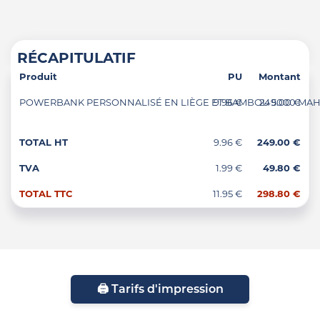
RÉCAPITULATIF
Produit
PU
Montant
POWERBANK PERSONNALISÉ EN LIÈGE ET BAMBOU 5000 MAH "K
9.96 €
249.00 €
TOTAL HT
9.96 €
249.00 €
TVA
1.99 €
49.80 €
TOTAL TTC
11.95 €
298.80 €
🖨️ Tarifs d'impression