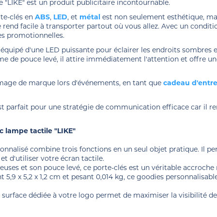
e "LIKE" est un produit publicitaire incontournable.
rte-clés en
ABS
,
LED
, et
métal
est non seulement esthétique, mais
e rend facile à transporter partout où vous allez. Avec un condit
es promotionnelles.
 équipé d'une LED puissante pour éclairer les endroits sombres e
rme de pouce levé, il attire immédiatement l'attention et offre
 image de marque lors d'événements, en tant que
cadeau d'entre
est parfait pour une stratégie de communication efficace car il r
c lampe tactile "LIKE"
rsonnalisé combine trois fonctions en un seul objet pratique. Il 
et d'utiliser votre écran tactile.
yeuses et son pouce levé, ce porte-clés est un véritable accroche
5,9 x 5,2 x 1,2 cm et pesant 0,014 kg, ce goodies personnalisabl
surface dédiée à votre logo permet de maximiser la visibilité d