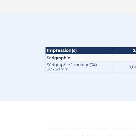
Impression(s)
2
Serigraphie
Sérigraphie 1 couleur (3A)
0,8
20 x 20 mm