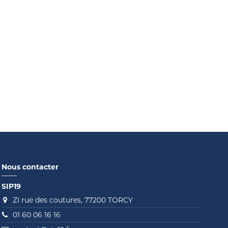
Nous contacter
SIP19
ZI rue des coutures, 77200 TORCY
01 60 06 16 16