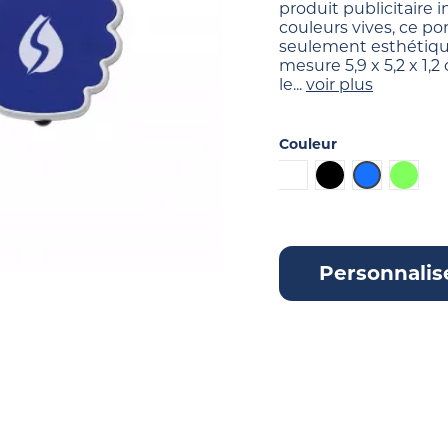
produit publicitaire 
couleurs vives, ce po
seulement esthétique
mesure 5,9 x 5,2 x 1,
le...
voir plus
Couleur
Blanc
Noir
Bleu
Vert l
Personnalis