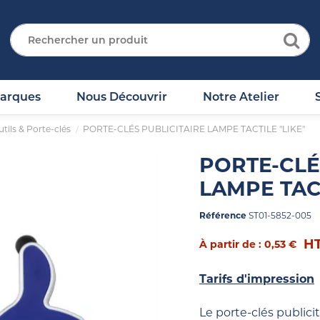
arques
Nous Découvrir
Notre Atelier
tils & Porte-clés
PORTE-CLÉS PUBLICITAIRE LAMPE TACTILE "LIKE"
PORTE-CLÉ
LAMPE TACT
Référence
ST01-5852-005
H
À partir de : 0,53 €
Tarifs d'impression
Le porte-clés publici