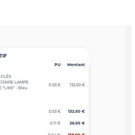
TIF
PU
Montant
-CLÉS
CITAIRE LAMPE
0.53 €
132.50 €
 "LIKE" - Bleu
0.53 €
132.50 €
0.11 €
26.50 €
0.64 €
159.00 €