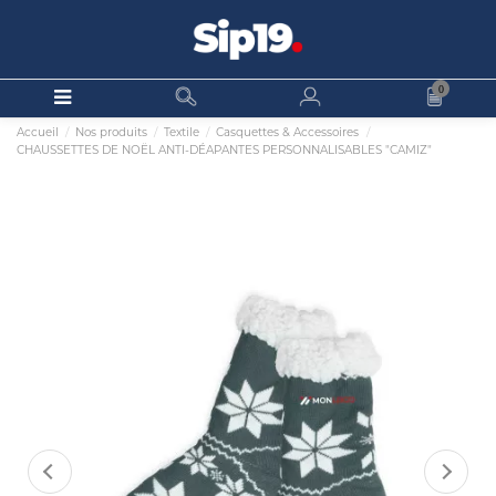
0
Accueil
Nos produits
Textile
Casquettes & Accessoires
CHAUSSETTES DE NOËL ANTI-DÉAPANTES PERSONNALISABLES "CAMIZ"