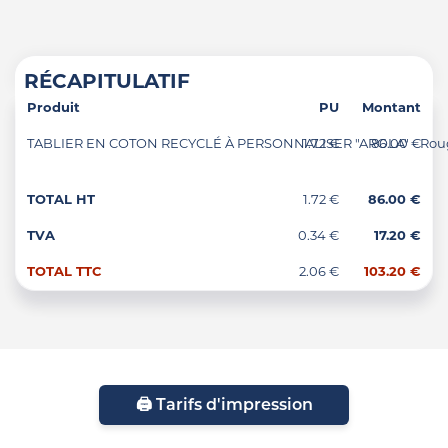
RÉCAPITULATIF
Produit
PU
Montant
TABLIER EN COTON RECYCLÉ À PERSONNALISER "AROLA" - Rou
1.72 €
86.00 €
TOTAL HT
1.72 €
86.00 €
TVA
0.34 €
17.20 €
TOTAL TTC
2.06 €
103.20 €
🖨️ Tarifs d'impression