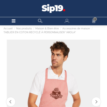
0
Accueil
Nos produits
Maison & Bien-être
Accessoires de maison
TABLIER EN COTON RECYCLÉ À PERSONNALISER "AROLA"