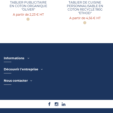
TABLIER PUBLICITAIRE
TABLIER DE CUISINE
EN COTON ORGANIQUE
PERSONNALISABLE EN
"OLIVER"
COTON RECYCLÉ 190G
"ETHOD"
2,23 €
HT
4,56 €
HT
Informations
Découvrir l'entreprise
Nous contacter