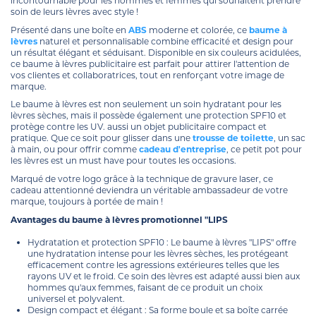
incontournable pour les hommes et femmes qui souhaitent prendre
soin de leurs lèvres avec style !
Présenté dans une boîte en
ABS
moderne et colorée, ce
baume à
lèvres
naturel et personnalisable combine efficacité et design pour
un résultat élégant et séduisant. Disponible en six couleurs acidulées,
ce baume à lèvres publicitaire est parfait pour attirer l'attention de
vos clientes et collaboratrices, tout en renforçant votre image de
marque.
Le baume à lèvres est non seulement un soin hydratant pour les
lèvres sèches, mais il possède également une protection SPF10 et
protège contre les UV. aussi un objet publicitaire compact et
pratique. Que ce soit pour glisser dans une
trousse de toilette
, un sac
à main, ou pour offrir comme
cadeau d'entreprise
, ce petit pot pour
les lèvres est un must have pour toutes les occasions.
Marqué de votre logo grâce à la technique de gravure laser, ce
cadeau attentionné deviendra un véritable ambassadeur de votre
marque, toujours à portée de main !
Avantages du baume à lèvres promotionnel "LIPS
Hydratation et protection SPF10 : Le baume à lèvres "LIPS" offre
une hydratation intense pour les lèvres sèches, les protégeant
efficacement contre les agressions extérieures telles que les
rayons UV et le froid. Ce soin des lèvres est adapté aussi bien aux
hommes qu'aux femmes, faisant de ce produit un choix
universel et polyvalent.
Design compact et élégant : Sa forme boule et sa boîte carrée