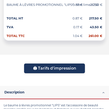
BAUME À LÈVRES PROMOTIONNEL "LIPS" - Vert lime x250
0.87 €
217.50 €
TOTAL HT
0.87 €
217.50 €
TVA
0.17 €
43.50 €
TOTAL TTC
1.04 €
261.00 €
🖨️ Tarifs d'impression
Description
Le baume à lèvres promotionnel "LIPS" est l'accessoire de beauté