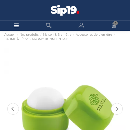
0
Accueil
Nos produits
Maison & Bien-être
Accessoires de bien-être
BAUME À LÈVRES PROMOTIONNEL "LIPS"